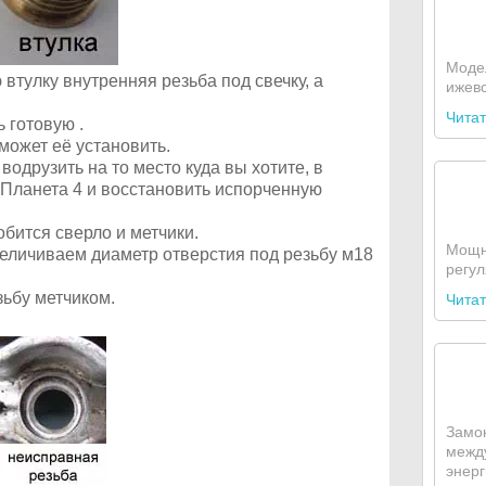
Моде
втулку внутренняя резьба под свечку, а
ижевс
Читат
 готовую .
может её установить.
 водрузить на то место куда вы хотите, в
Планета 4 и восстановить испорченную
бится сверло и метчики.
Мощн
еличиваем диаметр отверстия под резьбу м18
регул
зьбу метчиком.
Читат
Замо
межд
энерг