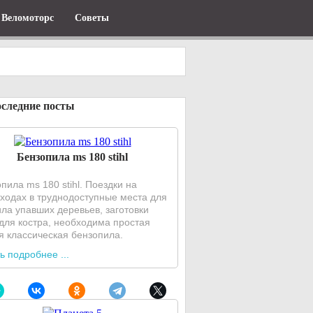
Веломоторс
Советы
следние посты
Бензопила ms 180 stihl
пила ms 180 stihl. Поездки на
ходах в труднодоступные места для
ла упавших деревьев, заготовки
для костра, необходима простая
я классическая бензопила.
ь подробнее ...