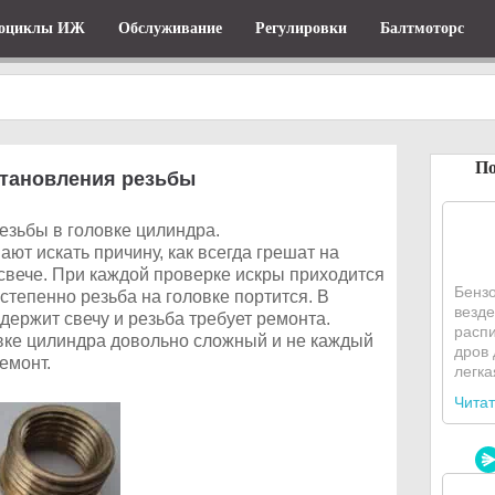
оциклы ИЖ
Обслуживание
Регулировки
Балтмоторс
По
становления резьбы
зьбы в головке цилиндра.
ают искать причину, как всегда грешат на
свече. При каждой проверке искры приходится
Бензо
степенно резьба на головке портится. В
везде
ержит свечу и резьба требует ремонта.
распи
вке цилиндра довольно сложный и не каждый
дров 
емонт.
легка
Читат